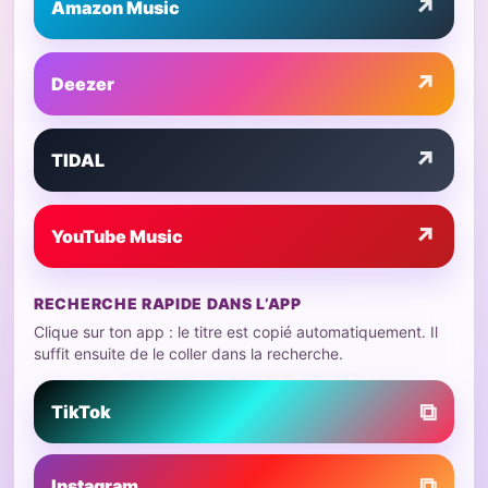
↗
Amazon Music
↗
Deezer
↗
TIDAL
↗
YouTube Music
RECHERCHE RAPIDE DANS L’APP
Clique sur ton app : le titre est copié automatiquement. Il
suffit ensuite de le coller dans la recherche.
⧉
TikTok
⧉
Instagram